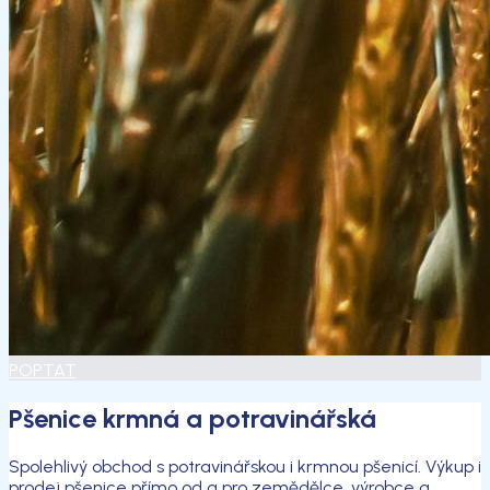
POPTAT
Pšenice krmná a potravinářská
Spolehlivý obchod s potravinářskou i krmnou pšenicí. Výkup i
prodej pšenice přímo od a pro zemědělce, výrobce a