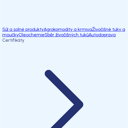
Sůl a solné produkty
Agrokomodity a krmiva
Živočišné tuky a
moučky
Oleochemie
Sběr živočišných tuků
Autodoprava
Certifikáty