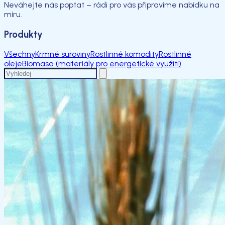
Neváhejte nás poptat – rádi pro vás připravíme nabídku na
míru.
Produkty
Všechny
Krmné suroviny
Rostlinné komodity
Rostlinné
oleje
Biomasa (materiály pro energetické využítí)