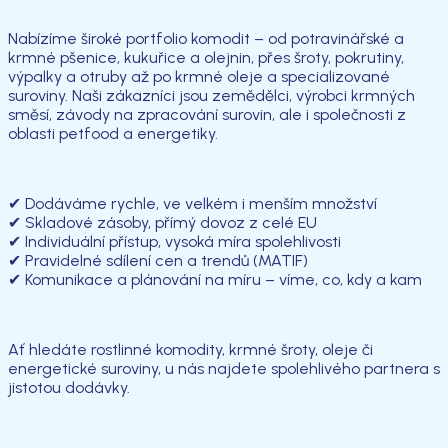
Nabízíme široké portfolio komodit – od potravinářské a
krmné pšenice, kukuřice a olejnin, přes šroty, pokrutiny,
výpalky a otruby až po krmné oleje a specializované
suroviny. Naši zákazníci jsou zemědělci, výrobci krmných
směsí, závody na zpracování surovin, ale i společnosti z
oblasti petfood a energetiky.
✔ Dodáváme rychle, ve velkém i menším množství
✔ Skladové zásoby, přímý dovoz z celé EU
✔ Individuální přístup, vysoká míra spolehlivosti
✔ Pravidelné sdílení cen a trendů (MATIF)
✔ Komunikace a plánování na míru – víme, co, kdy a kam
Ať hledáte rostlinné komodity, krmné šroty, oleje či
energetické suroviny, u nás najdete spolehlivého partnera s
jistotou dodávky.