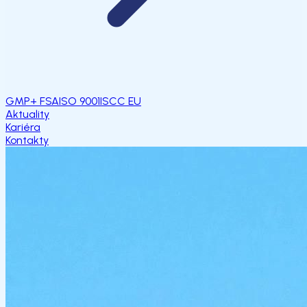
GMP+ FSA
ISO 9001
ISCC EU
Aktuality
Kariéra
Kontakty