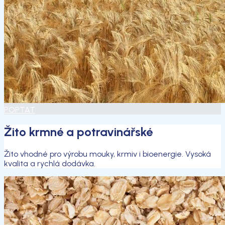
POPTAT
Žito krmné a potravinářské
Žito vhodné pro výrobu mouky, krmiv i bioenergie. Vysoká
kvalita a rychlá dodávka.