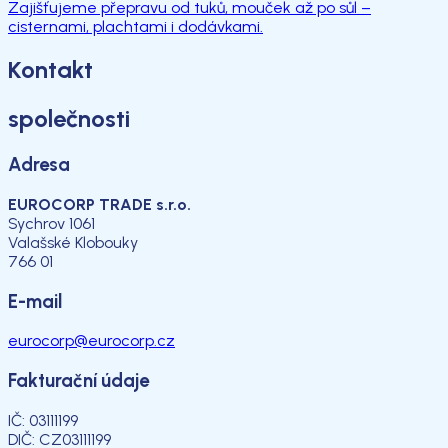
Zajišťujeme přepravu od tuků, mouček až po sůl –
cisternami, plachtami i dodávkami.
Kontakt
společnosti
Adresa
EUROCORP TRADE s.r.o.
Sychrov 1061
Valašské Klobouky
766 01
E-mail
eurocorp@eurocorp.cz
Fakturační údaje
IČ: 03111199
DIČ: CZ03111199