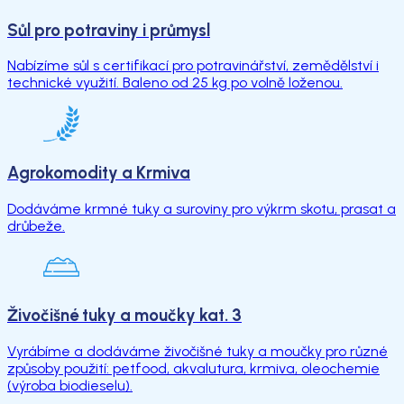
Sůl pro potraviny i průmysl
Nabízíme sůl s certifikací pro potravinářství, zemědělství i
technické využití. Baleno od 25 kg po volně loženou.
Agrokomodity a Krmiva
Dodáváme krmné tuky a suroviny pro výkrm skotu, prasat a
drůbeže.
Živočišné tuky a moučky kat. 3
Vyrábíme a dodáváme živočišné tuky a moučky pro různé
způsoby použití: petfood, akvalutura, krmiva, oleochemie
(výroba biodieselu).