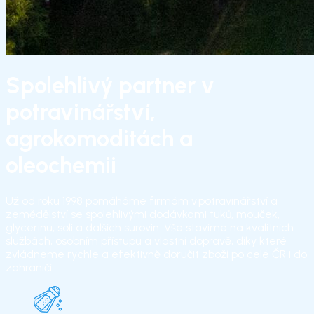
Spolehlivý partner v
potravinářství,
agrokomoditách a
oleochemii
Už od roku 1998 pomáháme firmám v potravinářství a
zemědělství se spolehlivými dodávkami tuků, mouček,
glycerinu, soli a dalších surovin. Vše stavíme na kvalitních
službách, osobním přístupu a vlastní dopravě, díky které
zvládneme rychle a efektivně doručit zboží po celé ČR i do
zahraničí.