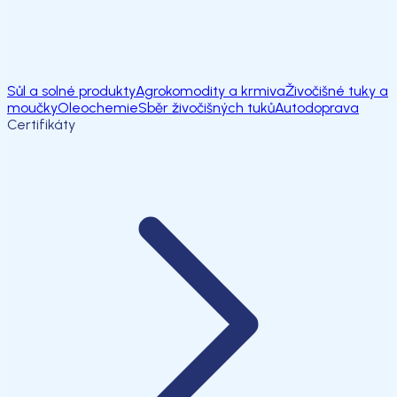
Sůl a solné produkty
Agrokomodity a krmiva
Živočišné tuky a
moučky
Oleochemie
Sběr živočišných tuků
Autodoprava
Certifikáty