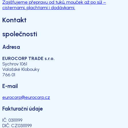
Zajišťujeme přepravu od tuků, mouček až po sůl –
cisternami, plachtami i dodávkami.
Kontakt
společnosti
Adresa
EUROCORP TRADE s.r.o.
Sychrov 1061
Valašské Klobouky
766 01
E-mail
eurocorp@eurocorp.cz
Fakturační údaje
IČ: 03111199
DIČ: CZ03111199