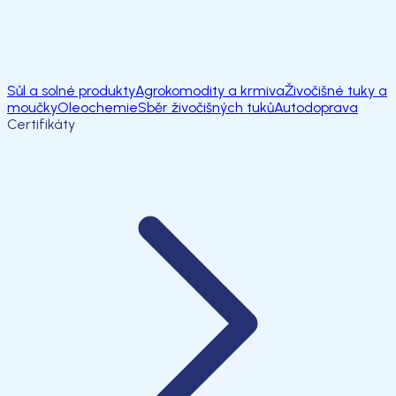
Sůl a solné produkty
Agrokomodity a krmiva
Živočišné tuky a
moučky
Oleochemie
Sběr živočišných tuků
Autodoprava
Certifikáty