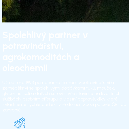
Spolehlivý partner v
potravinářství,
agrokomoditách a
oleochemii
Už od roku 1998 pomáháme firmám v potravinářství a
zemědělství se spolehlivými dodávkami tuků, mouček,
glycerinu, soli a dalších surovin. Vše stavíme na kvalitních
službách, osobním přístupu a vlastní dopravě, díky které
zvládneme rychle a efektivně doručit zboží po celé ČR i do
zahraničí.