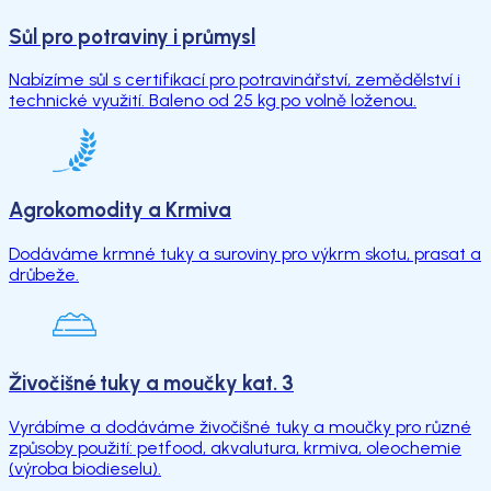
Sůl pro potraviny i průmysl
Nabízíme sůl s certifikací pro potravinářství, zemědělství i
technické využití. Baleno od 25 kg po volně loženou.
Agrokomodity a Krmiva
Dodáváme krmné tuky a suroviny pro výkrm skotu, prasat a
drůbeže.
Živočišné tuky a moučky kat. 3
Vyrábíme a dodáváme živočišné tuky a moučky pro různé
způsoby použití: petfood, akvalutura, krmiva, oleochemie
(výroba biodieselu).